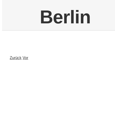
Berlin
Zurück
Vor
Zeige
grösseres
Bild