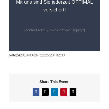
Mit uns sind Sie jederzeit OPTIMAL
versichert!
[contact-form-7 id=“86″ title=“Enquiry“]
vato24
2018-09-26T22:25:23+02:00
Share This Event!
Facebook
X
LinkedIn
Pinterest
E-
Mail