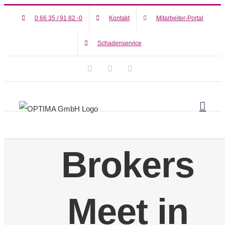
Zum
0 66 35 / 91 82 -0
Kontakt
Mitarbeiter-Portal
Inhalt
springen
Schadenservice
Facebook
WhatsApp
Vimeo
Brokers
Meet in