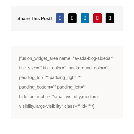
Share This Post!
[fusion_widget_area name=“avada-blog-sidebar“
title_size=““ title_color=““ background_color=““
padding_top=““ padding_right=““
padding_bottom=““ padding_left=““
hide_on_mobile=“small-visibility,medium-
visibility,large-visibility“ class=““ id=““ /]