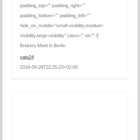
padding_top="" padding_right=""
padding_bottom="" padding_left=""
hide_on_mobile="small-visibility,medium-
visibility,large-visibility" class="" id="" /]
Brokers Meet in Berlin
vato24
2018-09-26T22:25:23+02:00