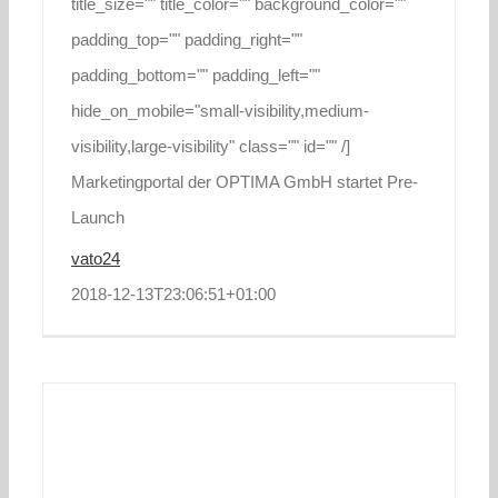
title_size="" title_color="" background_color=""
padding_top="" padding_right=""
padding_bottom="" padding_left=""
hide_on_mobile="small-visibility,medium-
visibility,large-visibility" class="" id="" /]
Marketingportal der OPTIMA GmbH startet Pre-
Launch
vato24
2018-12-13T23:06:51+01:00