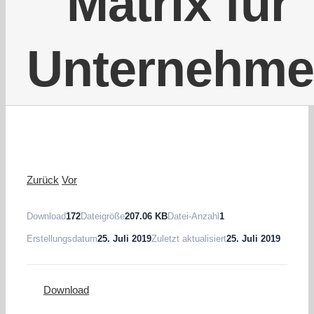
Matrix für
Unternehm
Zurück
Vor
Download
172
Dateigröße
207.06 KB
Datei-Anzahl
1
Erstellungsdatum
25. Juli 2019
Zuletzt aktualisiert
25. Juli 2019
Download