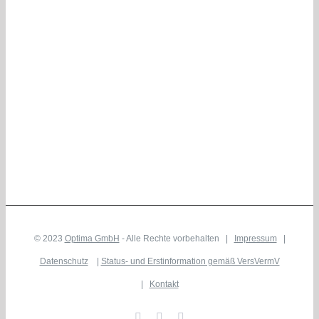
© 2023
Optima GmbH
- Alle Rechte vorbehalten |
Impressum
|
Datenschutz
|
Status- und Erstinformation gemäß VersVermV
|
Kontakt
Facebook
WhatsApp
Vimeo